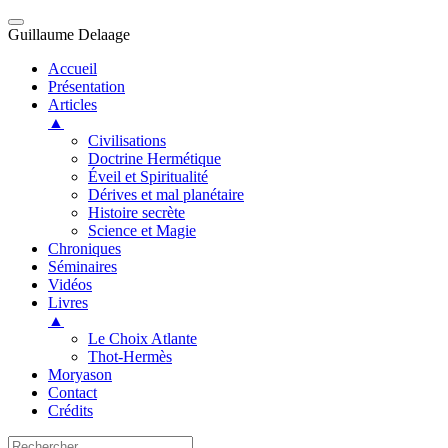
Guillaume Delaage
Accueil
Présentation
Articles
▲
Civilisations
Doctrine Hermétique
Éveil et Spiritualité
Dérives et mal planétaire
Histoire secrète
Science et Magie
Chroniques
Séminaires
Vidéos
Livres
▲
Le Choix Atlante
Thot-Hermès
Moryason
Contact
Crédits