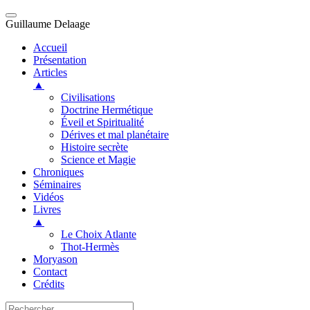
Guillaume Delaage
Accueil
Présentation
Articles
▲
Civilisations
Doctrine Hermétique
Éveil et Spiritualité
Dérives et mal planétaire
Histoire secrète
Science et Magie
Chroniques
Séminaires
Vidéos
Livres
▲
Le Choix Atlante
Thot-Hermès
Moryason
Contact
Crédits