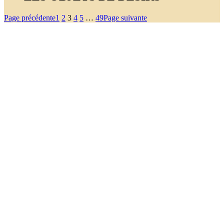
Page précédente
1
2
3
4
5
…
49
Page suivante